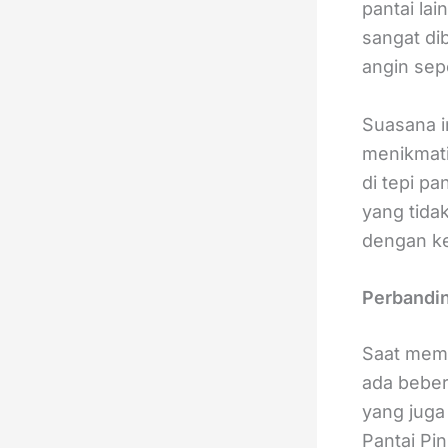
pantai la
sangat di
angin sep
Suasana i
menikmat
di tepi p
yang tidak
dengan ke
Perbandin
Saat memb
ada beber
yang juga 
Pantai Pi