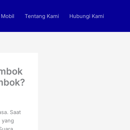
Mobil
Tentang Kami
Hubungi Kami
ombok
ombok?
sa. Saat
u yang
 Suara