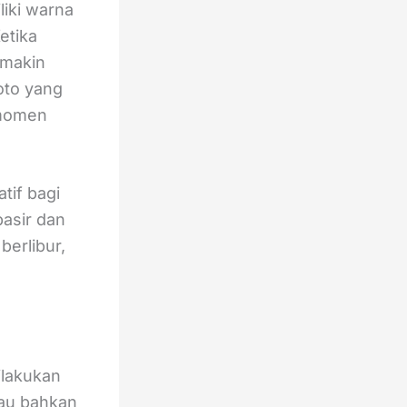
liki warna
etika
emakin
foto yang
 momen
tif bagi
pasir dan
berlibur,
ilakukan
tau bahkan