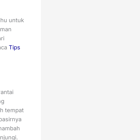
ahu untuk
laman
ri
baca
Tips
antai
ng
ah tempat
 pasirnya
enambah
njungi.