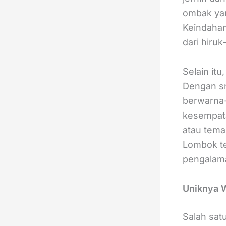
ombak ya
Keindahan
dari hiru
Selain itu
Dengan sn
berwarna-
kesempat
atau tema
Lombok te
pengalam
Uniknya W
Salah sat