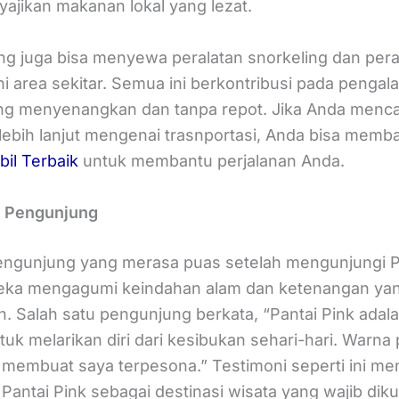
ajikan makanan lokal yang lezat.
g juga bisa menyewa peralatan snorkeling dan per
hi area sekitar. Semua ini berkontribusi pada penga
ng menyenangkan dan tanpa repot. Jika Anda menca
 lebih lanjut mengenai trasnportasi, Anda bisa mem
bil Terbaik
untuk membantu perjalanan Anda.
i Pengunjung
ngunjung yang merasa puas setelah mengunjungi P
reka mengagumi keindahan alam dan ketenangan ya
n. Salah satu pengunjung berkata, “Pantai Pink adal
tuk melarikan diri dari kesibukan sehari-hari. Warna
 membuat saya terpesona.” Testimoni seperti ini m
 Pantai Pink sebagai destinasi wisata yang wajib diku