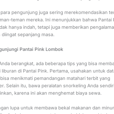
u, para pengunjung juga sering merekomendasikan te
man-teman mereka. Ini menunjukkan bahwa Pantai 
dak hanya indah, tetapi juga memberikan pengalaman
 diingat sepanjang masa.
unjungi Pantai Pink Lombok
nda berangkat, ada beberapa tips yang bisa memb
 liburan di Pantai Pink. Pertama, usahakan untuk dat
 bisa menikmati pemandangan matahari terbit yang
r. Selain itu, bawa peralatan snorkeling Anda sendiri
kan, karena ini akan menghemat biaya sewa.
angan lupa untuk membawa bekal makanan dan minu